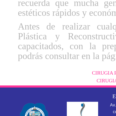
recuerda que mucha gent
estéticos rápidos y econó
Antes de realizar cual
Plástica y Reconstruc
capacitados, con la prep
podrás consultar en la pá
CIRUGIA 
CIRUGI
E
Av.
c