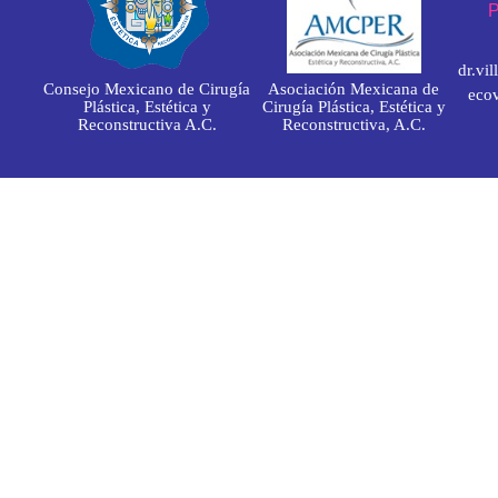
P
dr.vi
Consejo Mexicano de Cirugía
Asociación Mexicana de
eco
Plástica, Estética y
Cirugía Plástica, Estética y
Reconstructiva A.C.
Reconstructiva, A.C.